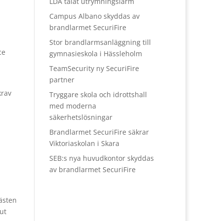
LDA talat utrymningslarm
Campus Albano skyddas av
brandlarmet SecuriFire
Stor brandlarmsanläggning till
ce
gymnasieskola i Hässleholm
TeamSecurity ny SecuriFire
partner
krav
Tryggare skola och idrottshall
med moderna
säkerhetslösningar
Brandlarmet SecuriFire säkrar
Viktoriaskolan i Skara
SEB:s nya huvudkontor skyddas
av brandlarmet SecuriFire
gästen
ut