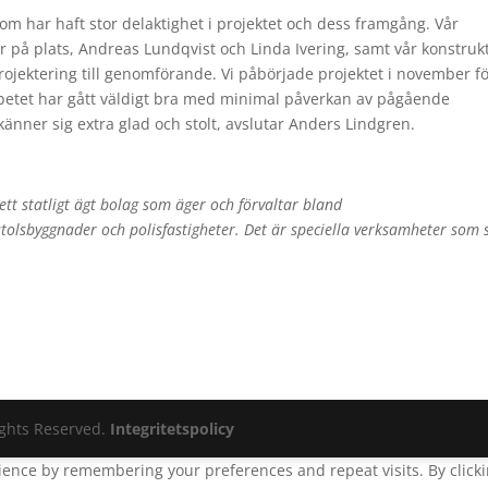
som har haft stor delaktighet i projektet och dess framgång. Vår
er på plats, Andreas Lundqvist och Linda Ivering, samt vår konstruk
rojektering till genomförande. Vi påbörjade projektet i november f
 Arbetet har gått väldigt bra med minimal påverkan av pågående
änner sig extra glad och stolt, avslutar Anders Lindgren.
 ett statligt ägt bolag som äger och förvaltar bland
olsbyggnader och polisfastigheter.
Det är speciella verksamheter som s
ights Reserved.
Integritetspolicy
ence by remembering your preferences and repeat visits. By clickin