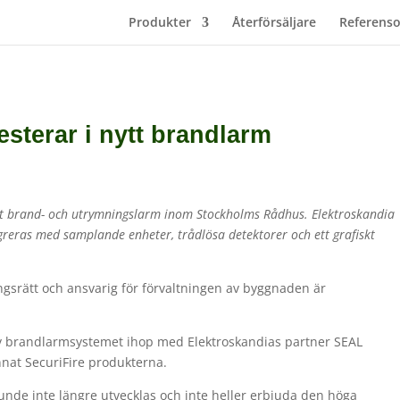
Produkter
Återförsäljare
Referenso
sterar i nytt brandlarm
nytt brand- och utrymningslarm inom Stockholms Rådhus. Elektroskandia
egreras med samplande enheter, trådlösa detektorer och ett grafiskt
ngsrätt och ansvarig för förvaltningen av byggnaden är
av brandlarmsystemet ihop med Elektro­skandias partner SEAL
nat Securi­Fire produkterna.
unde inte längre utvecklas och inte heller erbjuda den höga