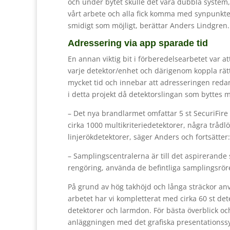
och under bytet skulle det vara dubbla system, 
vårt arbete och alla fick komma med synpunkter
smidigt som möjligt, berättar Anders Lindgren.
Adressering via app sparade tid
En annan viktig bit i förberedelsearbetet var
varje detektor/enhet och därigenom koppla rätt 
mycket tid och innebar att adresseringen redan 
i detta projekt då detektorslingan som byttes
– Det nya brandlarmet omfattar 5 st SecuriFire
cirka 1000 multikriteriedetektorer, några trådl
linjerökdetektorer, säger Anders och fortsätter:
– Samplingscentralerna är till det aspirerande
rengöring, använda de befintliga samplings­rör
På grund av hög takhöjd och långa sträckor anv
arbetet har vi kompletterat med cirka 60 st dete
detektorer och larmdon. För bästa överblick oc
anläggningen med det grafiska presentationssy