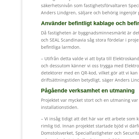
säkerhetsnivån som fastighetsförvaltaren Specia
Anders Lindgren, säljare och behörig ingenjör
Använder befintligt kablage och befi
Då fastigheten är byggnadsminnesmärkt är det vi
och SEAL Scandinavia såg stora fördelar i proj
befintliga larmdon.
– Utifrån detta valde vi att byta till Elektro­sk
och dess­utom känner vi oss trygga med Elektro­
detektorer med en QR-kod, vilket gör att vi ka
driftsättningstiden betydligt, säger Anders Lin
Pågående verksamhet en utmaning
Projektet var mycket stort och en utmaning var
installationstiden.
– Vi insåg tidigt att det här var ett arbete so
rimlig tid. Innan projektet startade bjöd vi dä
Domstolsverket, Specialfastigheter och Securi