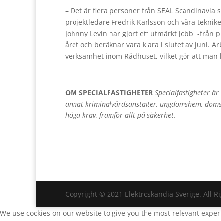
– Det är flera personer från SEAL Scandi­navia 
projektledare Fredrik Karlsson och våra teknik
Johnny Levin har gjort ett utmärkt jobb
-från p
året och beräknar vara klara i slutet av juni.
verksamhet inom Rådhuset, vilket gör att man k
OM SPECIALFASTIGHETER
Specialfastigheter är
annat
kriminalvårdsanstalter, ungdomshem, domst
höga krav, framför allt på säkerhet.
Copyright © 2021 Elektroskandia Sverige. All R
We use cookies on our website to give you the most relevant experi