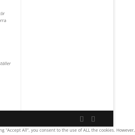
tör
örra
täller
g “Accept All”, you consent to the use of ALL the cookies. However,