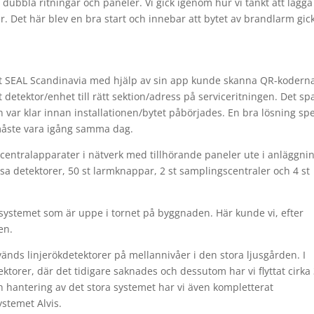
dubbla ritningar och paneler. Vi gick igenom hur vi tänkt att lägg
. Det här blev en bra start och innebar att bytet av brandlarm gic
 att SEAL Scandinavia med hjälp av sin app kunde skanna QR-kodern
detektor/enhet till rätt sektion/adress på service­ritningen. Det s
var klar innan installationen/bytet påbörjades. En bra lösning spe
 måste vara igång samma dag.
 centralapparater i nätverk med tillhörande paneler ute i anläggni
ösa detektorer, 50 st larmknappar, 2 st samplingscentraler och 4 st
 systemet som är uppe i tornet på byggnaden. Här kunde vi, efter
en.
änds linjerökdetektorer på mellannivåer i den stora ljusgården. I
ktorer, där det tidigare saknades och dessutom har vi flyttat cirka 
h hantering av det stora systemet har vi även kompletterat
stemet Alvis.