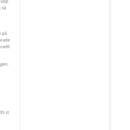
a upp
k så
a på
parade
ciellt
ngen,
35 st