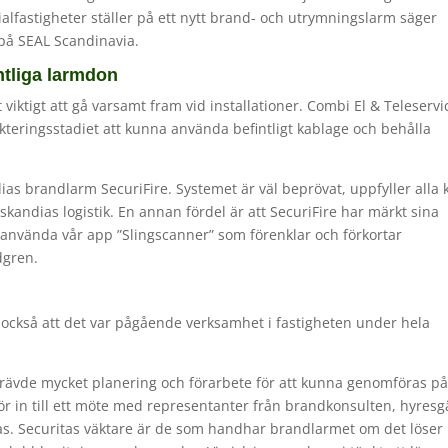
lfastigheter ställer på ett nytt brand- och utrymnings­larm säger
 på SEAL Scandinavia.
ntliga larmdon
ktigt att gå varsamt fram vid installa­tioner. Combi El & Teleservi
ekteringsstadiet att kunna använda befintligt kablage och behålla
andias brandlarm SecuriFire. Systemet är väl beprövat, uppfyller alla 
skandias logistik. En annan fördel är att SecuriFire har märkt sina
n använda vår app ”Slingscanner” som förenklar och förkortar
dgren.
 också att det var pågående verksamhet i fastigheten under hela
m krävde mycket planering och förarbete för att kunna genomföras på
rför in till ett möte med representanter från brandkonsulten, hyres
tas. Securitas väktare är de som handhar brandlarmet om det löser 