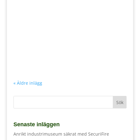
Strax innan invigningen av Stockholm Fashion
District hände det som inte fick hända. En
brand utbröt i en av flyglarna. Som tur var hade
man just installerat brandlarmet SecuriFire,
som direkt fick bekänna färg.
« Äldre inlägg
Senaste inläggen
Anrikt industrimuseum säkrat med SecuriFire